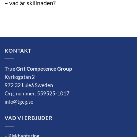
– vad är skillnaden?
KONTAKT
True Grit Competence Group
Kyrkogatan 2
972 32 Luleå Sweden
Org. nummer: 559525-1017
info@tgcg.se
VAD VI ERBJUDER
– Riskhantering